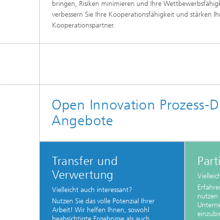
bringen, Risiken minimieren und Ihre Wettbewerbsfähi
verbessern Sie Ihre Kooperationsfähigkeit und stärken Ihr
Kooperationspartner.
Open Innovation Prozess-D
Angebote
Transfer und
Part
Verwertung
Viellei
Erfahre
Vielleicht auch interessant?
nutzen 
Nutzen Sie das volle Potenzial Ihrer
Untern
Arbeit! Wir helfen Ihnen, sowohl
einzubi
beabsichtigte Ergebnisse als auch...