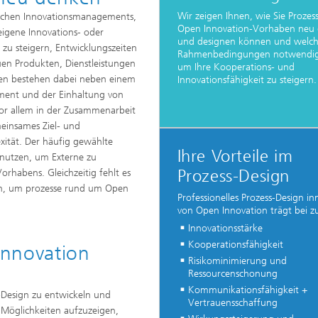
Wir zeigen Ihnen, wie Sie Prozess
gischen Innovationsmanagements,
Open Innovation-Vorhaben neu
eigene Innovations- oder
und designen können und welc
 zu steigern, Entwicklungszeiten
Rahmenbedingungen notwendig 
en Produkten, Dienstleistungen
um Ihre Kooperations- und
gen bestehen dabei neben einem
Innovationsfähigkeit zu steigern.
ement und der Einhaltung von
vor allem in der Zusammenarbeit
einsames Ziel- und
xität. Der häufig gewählte
Ihre Vorteile im
 nutzen, um Externe zu
Prozess-Design
orhabens. Gleichzeitig fehlt es
n, um prozesse rund um Open
Professionelles Prozess-Design in
von Open Innovation trägt bei z
Innovationsstärke
Kooperationsfähigkeit
Innovation
Risikominimierung und
Ressourcenschonung
Kommunikationsfähigkeit +
-Design zu entwickeln und
Vertrauensschaffung
e Möglichkeiten aufzuzeigen,