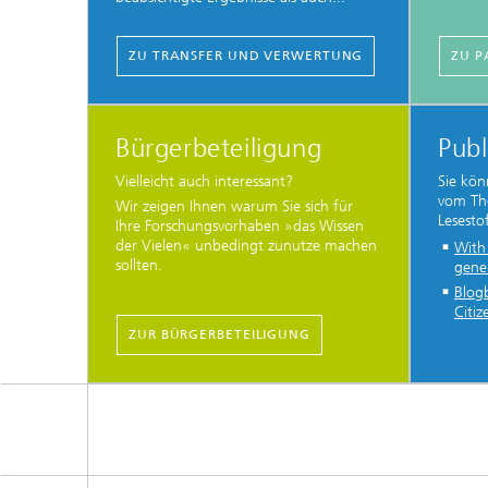
ZU TRANSFER UND VERWERTUNG
ZU P
Bürgerbeteiligung
Publ
Vielleicht auch interessant?
Sie kö
vom The
Wir zeigen Ihnen warum Sie sich für
Lesestof
Ihre Forschungsvorhaben »das Wissen
der Vielen« unbedingt zunutze machen
With
sollten.
gene
Blog
Citiz
ZUR BÜRGERBETEILIGUNG