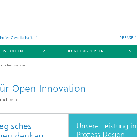
hofer Gesellschaft
PRESSE 
LEISTUNGEN
KUNDENGRUPPEN
Open Innovation
für Open Innovation
ternehmen
egisches
Unsere Leistung i
Prozess-Design
neu denken