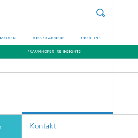
/ MEDIEN
JOBS / KARRIERE
ÜBER UNS
FRAUNHOFER IRB INSIGHTS
[X]
[X]
Kontakt
m