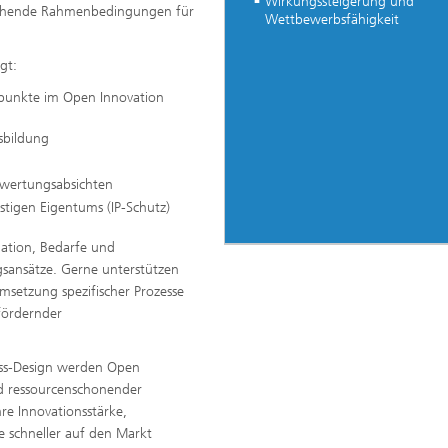
Wirkungssteigerung und
echende Rahmenbedingungen für
Wettbewerbsfähigkeit
gt:
spunkte im Open Innovation
nsbildung
rwertungsabsichten
istigen Eigentums (IP-Schutz)
tuation, Bedarfe und
gsansätze. Gerne unterstützen
msetzung spezifischer Prozesse
fördernder
ss-Design werden Open
nd ressourcenschonender
re Innovationsstärke,
e schneller auf den Markt