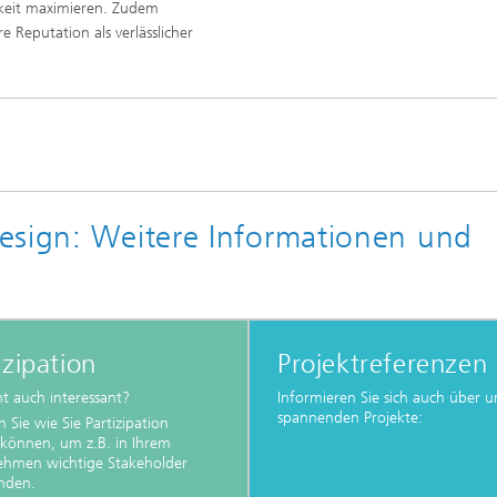
gkeit maximieren. Zudem
e Reputation als verlässlicher
esign: Weitere Informationen und
izipation
Projektreferenzen
cht auch interessant?
Informieren Sie sich auch über u
spannenden Projekte:
n Sie wie Sie Partizipation
können, um z.B. in Ihrem
ehmen wichtige Stakeholder
nden.