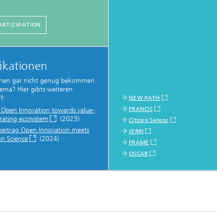
ARTIZIPATION
ikationen
nnen gar nicht genug bekommen
ma? Hier gibts weiteren
f:
NEW PATH
FRANCIS
 Open Innovation towards value-
rating ecosystem
(2023)
Citizen Sensor
beitrag Open Innovation meets
JERRI
en Science
(2024)
FRAME
OSCAR