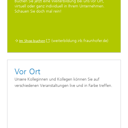
Buchen Sie jetzt eine Weiterbildung bei uns vor Ort,
virtuell oder ganz individuell in Ihrem Unternehmen.
Schauen Sie doch mal rein!
(weiterbildung.irb.fraunhofer.de)
Im Shop buchen
Vor Ort
Unsere Kolleginnen und Kollegen können Sie auf
verschiedenen Veranstaltungen live und in Farbe treffen.