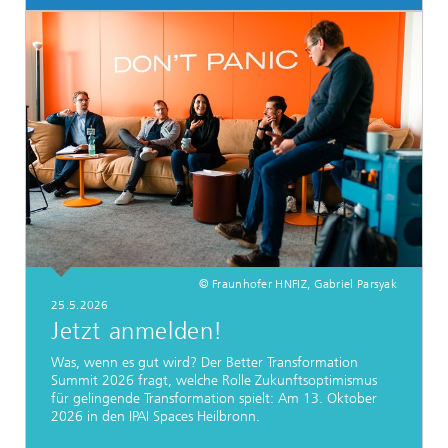
© Fraunhofer HNFIZ, Gabriel Parsyak
25.5.2026
Jetzt anmelden!
Was, wenn es gut wird? Der Better Transformation
Summit 2026 fragt, welche Rolle Zukunftsoptimismus
für gelingende Transformation spielt: Am 13. Oktober
2026 in den IPAI Spaces Heilbronn.