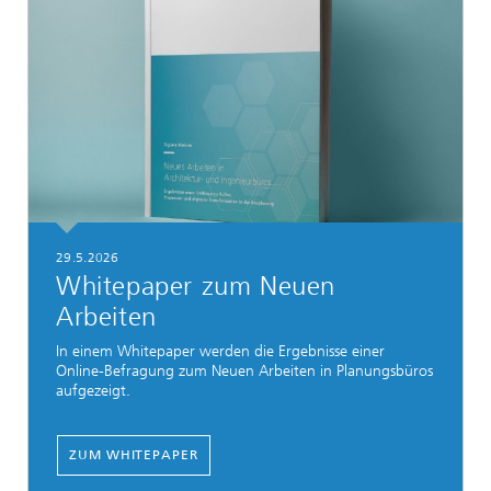
29.5.2026
Whitepaper zum Neuen
Arbeiten
In einem Whitepaper werden die Ergebnisse einer
Online-Befragung zum Neuen Arbeiten in Planungsbüros
aufgezeigt.
ZUM WHITEPAPER