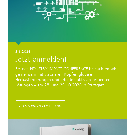
3.6.2026
Jetzt anmelden!
Bei der INDUSTRY IMPACT CONFERENCE beleuchten wir
gemeinsam mit visionären Köpfen globale
Herausforderungen und arbeiten aktiv an resilienten
Lösungen – am 28. und 29.10.2026 in Stuttgart!
ZUR VERANSTALTUNG