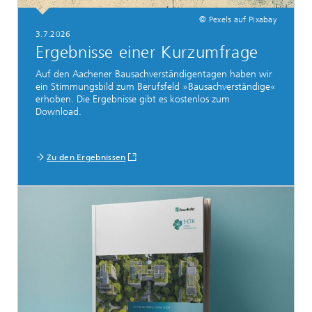
© Pexels auf Pixabay
3.7.2026
Ergebnisse einer Kurzumfrage
Auf den Aachener Bausachverständigentagen haben wir
ein Stimmungsbild zum Berufsfeld »Bausachverständige«
erhoben. Die Ergebnisse gibt es kostenlos zum
Download.
Zu den Ergebnissen