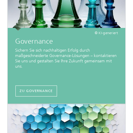
© KI-generiert
Governance
Sichern Sie sich nachhaltigen Erfolg durch
maßgeschneiderte Governance-Lösungen – kontaktieren
Sie uns und gestalten Sie Ihre Zukunft gemeinsam mit
uns.
ZU GOVERNANCE