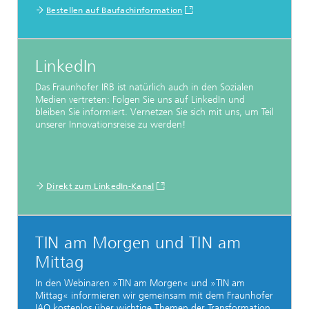
Bestellen auf Baufachinformation
LinkedIn
Das Fraunhofer IRB ist natürlich auch in den Sozialen
Medien vertreten: Folgen Sie uns auf LinkedIn und
bleiben Sie informiert. Vernetzen Sie sich mit uns, um Teil
unserer Innovationsreise zu werden!
Direkt zum LinkedIn-Kanal
TIN am Morgen und TIN am
Mittag
In den Webinaren »TIN am Morgen« und »TIN am
Mittag« informieren wir gemeinsam mit dem Fraunhofer
IAO kostenlos über wichtige Themen der Transformation.