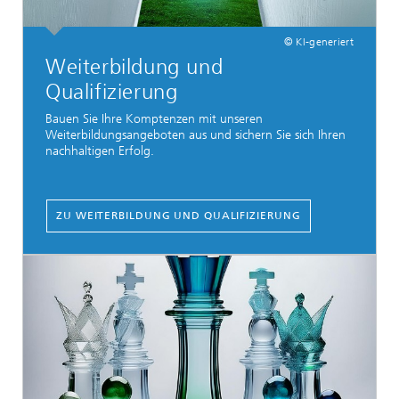
© KI-generiert
Weiterbildung und
Qualifizierung
Bauen Sie Ihre Komptenzen mit unseren
Weiterbildungsangeboten aus und sichern Sie sich Ihren
nachhaltigen Erfolg.
ZU WEITERBILDUNG UND QUALIFIZIERUNG