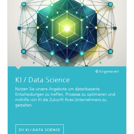
© KI-generiert
KI / Data Science
Nutzen Sie unsere Angebote um datenbasierte
Entscheidungen zu treffen, Prozesse zu optimieren und
mithilfe von KI die Zukunft Ihres Unternehmens zu
gestalten.
ZU KI / DATA SCIENCE