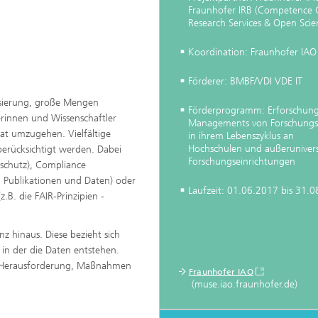
Fraunhofer IRB (Competence 
Research Services & Open Scie
Koordination: Fraunhofer IAO
Förderer: BMBF/VDI VDE IT
lisierung, große Mengen
Förderprogramm: Erforschung
rinnen und Wissenschaftler
Managements von Forschungs
at umzugehen. Vielfältige
in ihrem Lebenszyklus an
Hochschulen und außerunivers
erücksichtigt werden. Dabei
Forschungseinrichtungen
nschutz), Compliance
 Publikationen und Daten) oder
Laufzeit: 01.06.2017 bis 31.
B. die FAIR-Prinzipien -
nz hinaus. Diese bezieht sich
, in der die Daten entstehen.
er Herausforderung, Maßnahmen
Fraunhofer IAO
(muse.iao.fraunhofer.de)