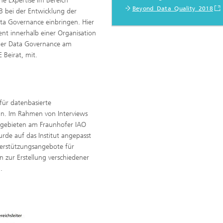
ne Expertise im Bereich
Beyond_Data_Quality_2018
 bei der Entwicklung der
a Governance einbringen. Hier
 innerhalb einer Organisation
 der Data Governance am
Beirat, mit.
 für datenbasierte
ln. Im Rahmen von Interviews
gebieten am Fraunhofer IAO
de auf das Institut angepasst
terstützungsangebote für
n zur Erstellung verschiedener
.