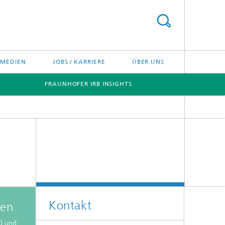
/ MEDIEN
JOBS / KARRIERE
ÜBER UNS
FRAUNHOFER IRB INSIGHTS
[X]
[X]
Kontakt
nen
AO und