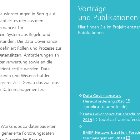
Vorträge
erausforderungen in Bezug auf
und Publikationen
aptiert es den aus dem
Hier finden Sie im Projekt entst
ernance« für
Publikationen.
ein System aus Regeln und
standen. Die Data Governance
 definiert Rollen und Prozesse zur
Datensätzen. Anforderungen an
atenverwertung sowie an die
zient erfüllt werden. Data
erinnen und Wissenschaftler
erer Zeit. Genau das war das
 an Datenmanagement zu
Data Governance als
Herausforderung 2020
(publica.fraunhofer.de)
Data Governance für Forschun
(publica.fraunhofer.d
2019
n Workshops zu datenbasierten
BMBF_Netzwerktreffen_Forsc
 generierte Forschungsdaten
tenmanagement_2018