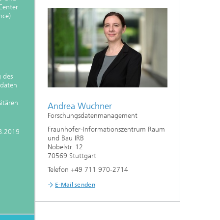
Center
nce)
 des
daten
itären
Andrea Wuchner
Forschungsdatenmanagement
Fraunhofer-Informationszentrum Raum
08.2019
und Bau IRB
Nobelstr. 12
70569 Stuttgart
Telefon +49 711 970-2714
E-Mail senden