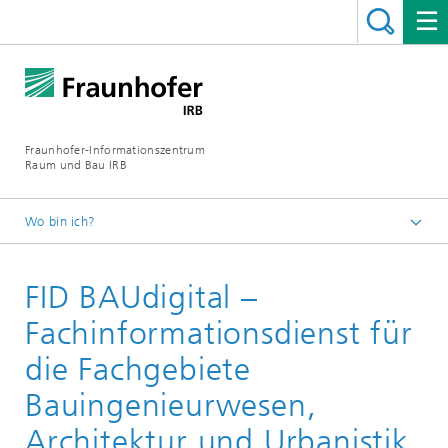
Fraunhofer-Informationszentrum
Raum und Bau IRB
Wo bin ich?
Startseite
FID BAUdigital –
Leistungen
Bauwissen
Fachinformationsdienst für
Datenbanken
die Fachgebiete
Bauingenieurwesen,
Architektur und Urbanistik